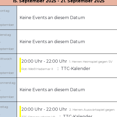
15. September 2025 - 21. September 2025
ontag
Keine Events an diesem Datum
.
eptember
ienstag
Keine Events an diesem Datum
.
eptember
ittwoch
20:00 Uhr - 22:00 Uhr
1. Herren Heimspiel gegen SV
.
:: TTC-Kalender
Rot-Weiß Hadamar II
eptember
onnerstag
Keine Events an diesem Datum
.
eptember
reitag
20:00 Uhr - 22:00 Uhr
2. Herren Auswärtsspiel gegen
.
:: TTC-Kalender
TTF Oberzeuzheim VII