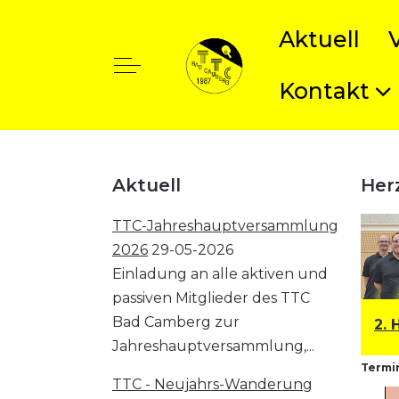
Aktuell
Off-Canvas Toggle
Kontakt
t anzeigen
Aktuell
Her
TTC-Jahreshauptversammlung
2026
29-05-2026
Einladung an alle aktiven und
passiven Mitglieder des TTC
Bad Camberg zur
1. Herren: Bezirksklasse
2. 
Jahreshauptversammlung,...
Termin
TTC - Neujahrs-Wanderung