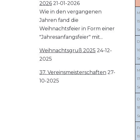
2026
21-01-2026
Wie in den vergangenen
M
Jahren fand die
15
Weihnachtsfeier in Form einer
S
"Jahresanfangsfeier" mit...
D
Weihnachtsgruß 2025
24-12-
16
2025
S
M
37. Vereinsmeisterschaften
27-
17
10-2025
S
D
18
S
F
19