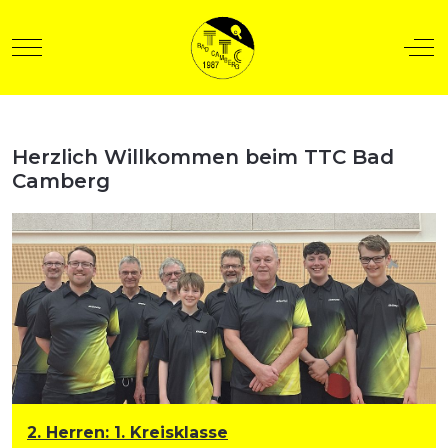
Mobile Menu Toggle
Off
Herzlich Willkommen beim TTC Bad
t anzeigen
Camberg
2. Herren
:
1. Kreisklasse