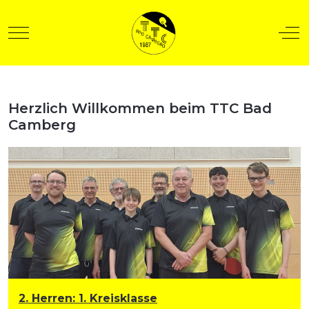
Mobile Menu Toggle
Off
Herzlich Willkommen beim TTC Bad
t anzeigen
Camberg
2. Herren
:
1. Kreisklasse