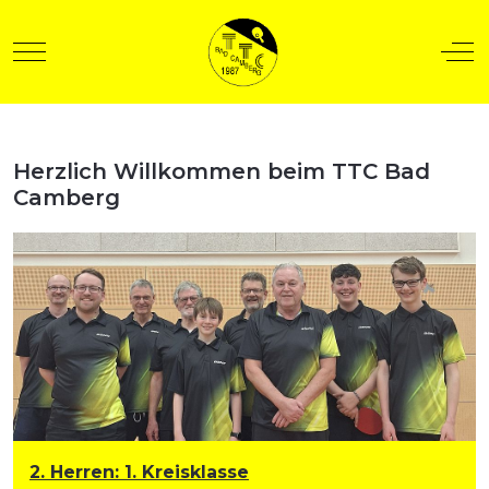
Mobile Menu Toggle
Off
Herzlich Willkommen beim TTC Bad
t anzeigen
Camberg
2. Herren
:
1. Kreisklasse