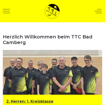
Mobile Menu Toggle
Off
Herzlich Willkommen beim TTC Bad
t anzeigen
Camberg
2. Herren
:
1. Kreisklasse