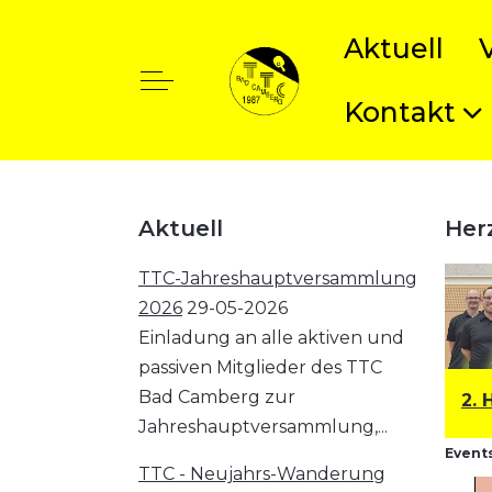
Aktuell
Off-Canvas Toggle
Kontakt
t anzeigen
Aktuell
Her
TTC-Jahreshauptversammlung
2026
29-05-2026
Einladung an alle aktiven und
passiven Mitglieder des TTC
Bad Camberg zur
1. Herren: Bezirksklasse
2. 
Jahreshauptversammlung,...
Events
TTC - Neujahrs-Wanderung