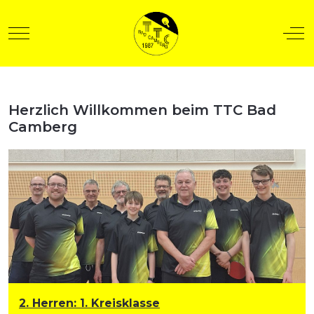
Mobile Menu Toggle
Off
Herzlich Willkommen beim TTC Bad
t anzeigen
Camberg
2. Herren
:
1. Kreisklasse