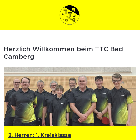
Mobile Menu Toggle
Off
Herzlich Willkommen beim TTC Bad
t anzeigen
Camberg
2. Herren
:
1. Kreisklasse