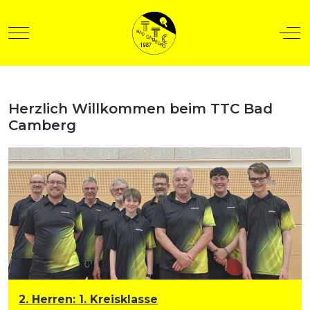
Mobile Menu Toggle
Off
Herzlich Willkommen beim TTC Bad
t anzeigen
Camberg
2. Herren
:
1. Kreisklasse