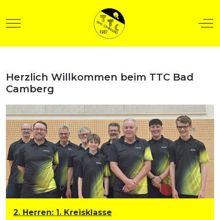
Mobile Menu Toggle
Off
Herzlich Willkommen beim TTC Bad
t anzeigen
Camberg
2. Herren
:
1. Kreisklasse