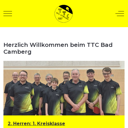
Mobile Menu Toggle
Off
Herzlich Willkommen beim TTC Bad
t anzeigen
Camberg
2. Herren
:
1. Kreisklasse