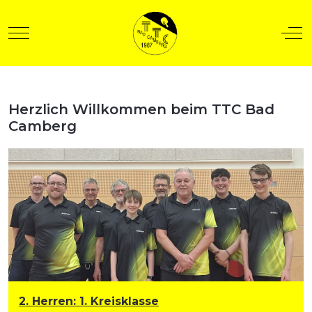
Mobile Menu Toggle
Off
Herzlich Willkommen beim TTC Bad
t anzeigen
Camberg
2. Herren
:
1. Kreisklasse