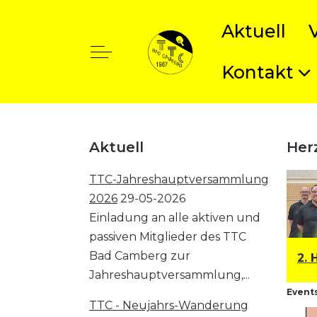
Aktuell
Off-Canvas Toggle
Kontakt
t anzeigen
Aktuell
Her
TTC-Jahreshauptversammlung
2026
29-05-2026
Einladung an alle aktiven und
passiven Mitglieder des TTC
Bad Camberg zur
1. Herren: Bezirksklasse
2. 
Jahreshauptversammlung,...
Events
TTC - Neujahrs-Wanderung