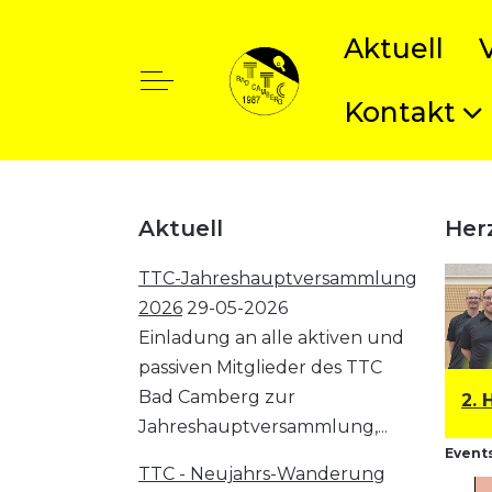
Aktuell
Off-Canvas Toggle
Kontakt
t anzeigen
Aktuell
Her
TTC-Jahreshauptversammlung
2026
29-05-2026
Einladung an alle aktiven und
passiven Mitglieder des TTC
Bad Camberg zur
1. Herren: Bezirksklasse
2. 
Jahreshauptversammlung,...
Events
TTC - Neujahrs-Wanderung