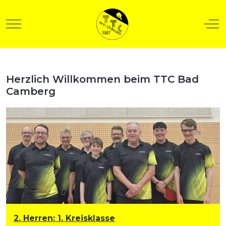
Mobile Menu Toggle
Off
Herzlich Willkommen beim TTC Bad
t anzeigen
Camberg
2. Herren
:
1. Kreisklasse