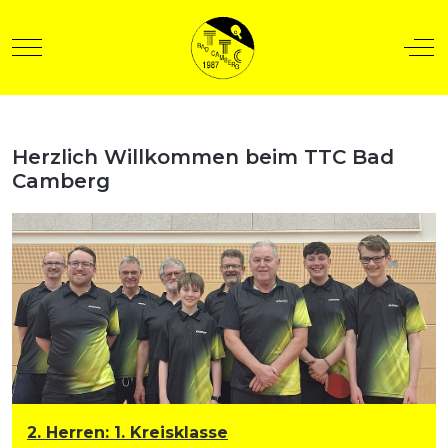
Mobile Menu Toggle
Off
Herzlich Willkommen beim TTC Bad
t anzeigen
Camberg
2. Herren
:
1. Kreisklasse