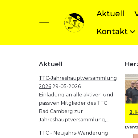
Aktuell
Off-Canvas Toggle
Kontakt
t anzeigen
Aktuell
Her
TTC-Jahreshauptversammlung
2026
29-05-2026
Einladung an alle aktiven und
passiven Mitglieder des TTC
Bad Camberg zur
1. Herren: Bezirksklasse
2. 
Jahreshauptversammlung,...
Events
TTC - Neujahrs-Wanderung