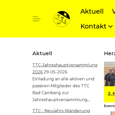
Aktuell
Off-Canvas Toggle
Kontakt
t anzeigen
Aktuell
Her
TTC-Jahreshauptversammlung
2026
29-05-2026
Einladung an alle aktiven und
passiven Mitglieder des TTC
Bad Camberg zur
1. Herren: Bezirksklasse
2. 
Jahreshauptversammlung,...
Events
TTC - Neujahrs-Wanderung