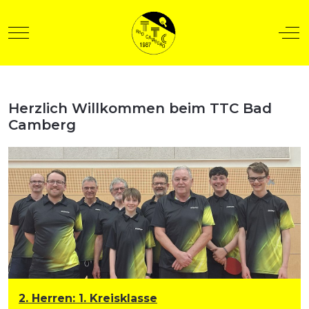
Mobile Menu Toggle
Off
Herzlich Willkommen beim TTC Bad
t anzeigen
Camberg
2. Herren
:
1. Kreisklasse