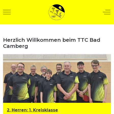
Mobile Menu Toggle
Off
Herzlich Willkommen beim TTC Bad
t anzeigen
Camberg
2. Herren
:
1. Kreisklasse